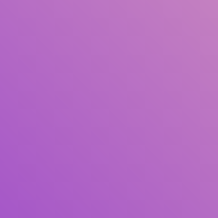
Judul
Pengarang
Subyek
ISBN/ISSN
Tipe Koleksi
Lokasi
GMD
Pencarian