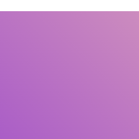
Judul
Pengarang
Subyek
ISBN/ISSN
Tipe Koleksi
Lokasi