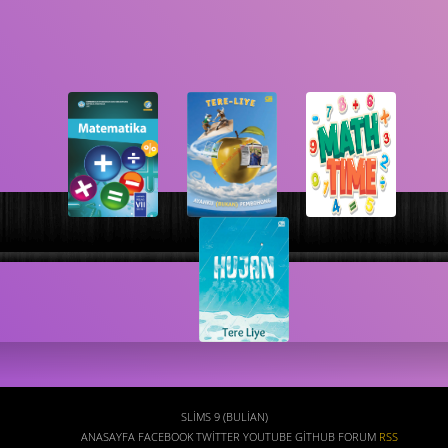
Ara
SLIMS 9 (BULIAN)
ANASAYFA
FACEBOOK
TWITTER
YOUTUBE
GITHUB
FORUM
RSS