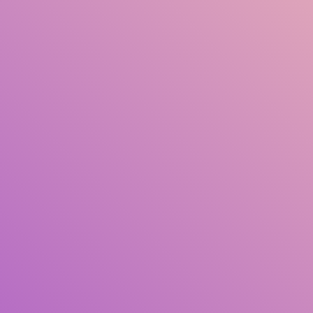
Başlık
Yazar
Konu
ISBN/ISSN
Koleksiyon Türü
Konum
GMT