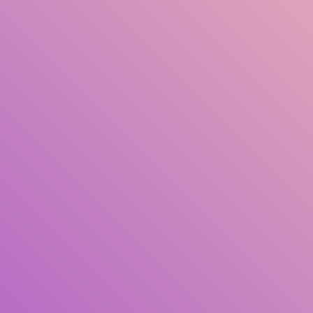
Título
Autor(es)
Assunto(s)
ISBN/ISSN
Tipo De Coleção
Localização
DGM