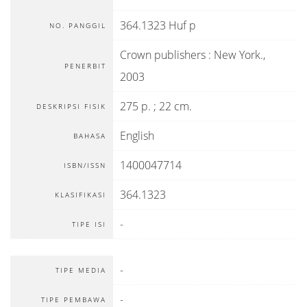
364.1323 Huf p
NO. PANGGIL
Crown publishers
:
New York
.,
PENERBIT
2003
275 p. ; 22 cm.
DESKRIPSI FISIK
English
BAHASA
1400047714
ISBN/ISSN
364.1323
KLASIFIKASI
-
TIPE ISI
-
TIPE MEDIA
-
TIPE PEMBAWA