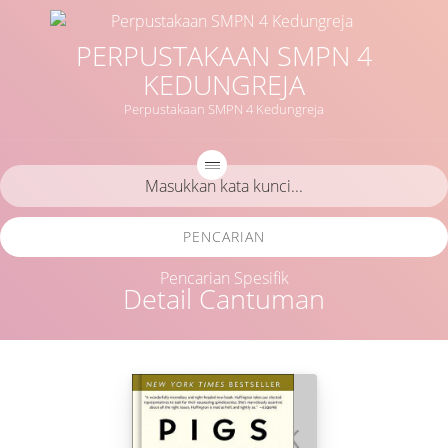
PERPUSTAKAAN SMPN 4
KEDUNGREJA
Perpustakaan SMPN 4 Kedungreja
PENCARIAN
Pencarian Spesifik
Detail Cantuman