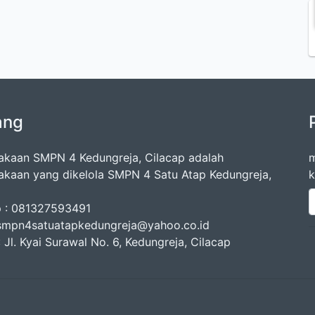
ang
akaan SMPN 4 Kedungreja, Cilacap adalah
m
akaan yang dikelola SMPN 4 Satu Atap Kedungreja,
k
p : 081327593491
 smpn4satuatapkedungreja@yahoo.co.id
 Jl. Kyai Surawal No. 6, Kedungreja, Cilacap