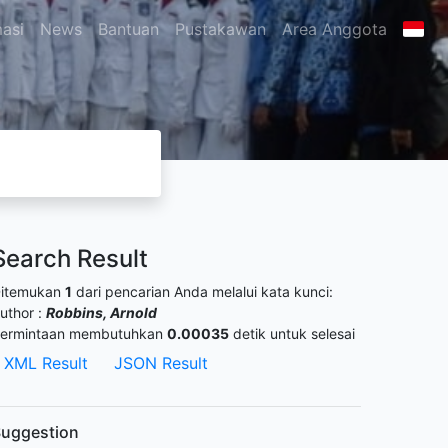
masi
News
Bantuan
Pustakawan
Area Anggota
Search Result
itemukan
1
dari pencarian Anda melalui kata kunci:
uthor :
Robbins, Arnold
ermintaan membutuhkan
0.00035
detik untuk selesai
XML Result
JSON Result
uggestion