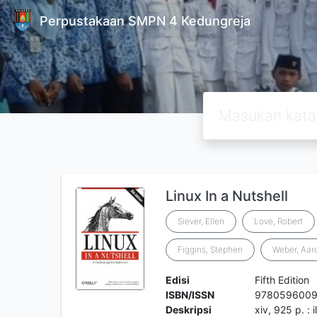
Perpustakaan SMPN 4 Kedungreja
Linux In a Nutshell
Siever, Ellen
Love, Robert
Figgins, Stephen
Weber, Aar
Edisi
Fifth Edition
ISBN/ISSN
978059600
Deskripsi
xiv, 925 p. : i