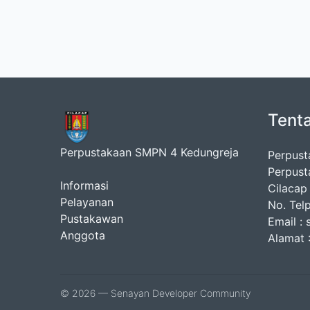
Tent
Perpustakaan SMPN 4 Kedungreja
Perpust
Perpust
Informasi
Cilacap
Pelayanan
No. Tel
Pustakawan
Email :
Anggota
Alamat :
© 2026 — Senayan Developer Community