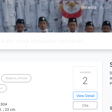
Beranda
Infor
availability
D
2
A
Robbins, Arnold
P
on
View Detail
9304
Cite
S
ll. ; 23 cm.