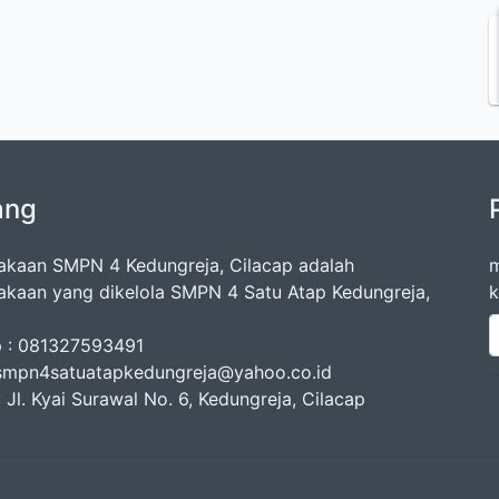
ang
akaan SMPN 4 Kedungreja, Cilacap adalah
m
akaan yang dikelola SMPN 4 Satu Atap Kedungreja,
k
p : 081327593491
 smpn4satuatapkedungreja@yahoo.co.id
 Jl. Kyai Surawal No. 6, Kedungreja, Cilacap