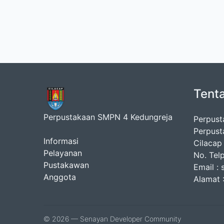
Tent
Perpustakaan SMPN 4 Kedungreja
Perpust
Perpust
Informasi
Cilacap
Pelayanan
No. Tel
Pustakawan
Email :
Anggota
Alamat :
© 2026 — Senayan Developer Community