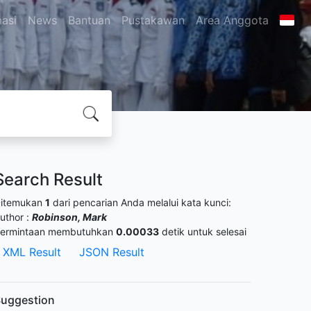
masi
News
Bantuan
Pustakawan
Area Anggota
Search Result
itemukan
1
dari pencarian Anda melalui kata kunci:
uthor :
Robinson, Mark
ermintaan membutuhkan
0.00033
detik untuk selesai
XML Result
JSON Result
uggestion