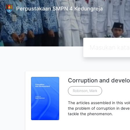
Perpustakaan SMPN 4 Kedungreja
Corruption and devel
Robinson, Mark
The articles assembled in this vo
the problem of corruption in dev
tackle the phenomenon.