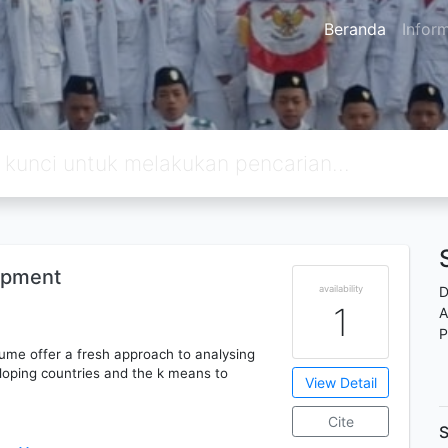
Beranda
Infor
opment
availability
D
1
A
P
lume offer a fresh approach to analysing
eloping countries and the k means to
View Detail
Cite
S