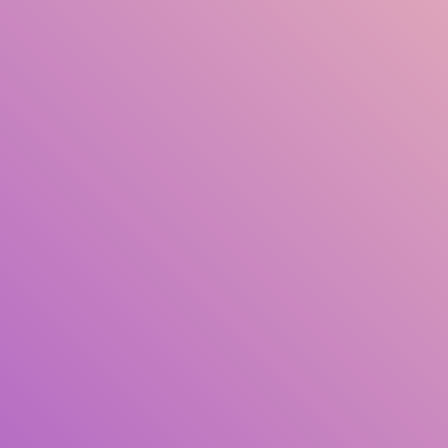
Título
Autor(es)
Assunto(s)
ISBN/ISSN
Tipo De Coleção
Localização
DGM