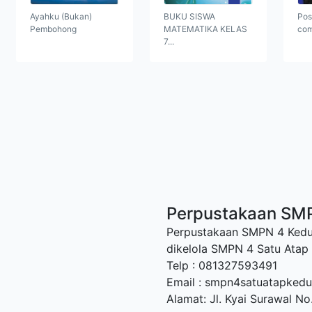
Ayahku (Bukan)
BUKU SISWA
Pos
Pembohong
MATEMATIKA KELAS
com
7...
Perpustakaan SM
Perpustakaan SMPN 4 Kedun
dikelola SMPN 4 Satu Atap 
Telp : 081327593491
Email : smpn4satuatapkedu
Alamat: Jl. Kyai Surawal No