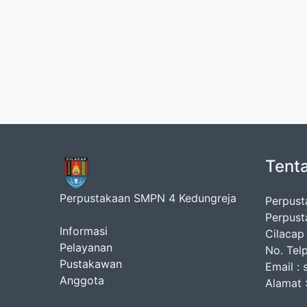
Tent
Perpustakaan SMPN 4 Kedungreja
Perpust
Perpust
Informasi
Cilacap
Pelayanan
No. Tel
Pustakawan
Email :
Anggota
Alamat :