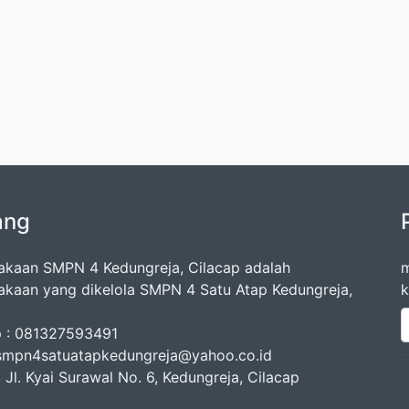
ang
akaan SMPN 4 Kedungreja, Cilacap adalah
m
akaan yang dikelola SMPN 4 Satu Atap Kedungreja,
k
p : 081327593491
 smpn4satuatapkedungreja@yahoo.co.id
 Jl. Kyai Surawal No. 6, Kedungreja, Cilacap