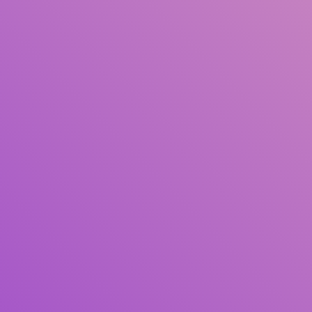
Judul
Pengarang
Subyek
ISBN/ISSN
Tipe Koleksi
Lokasi
GMD